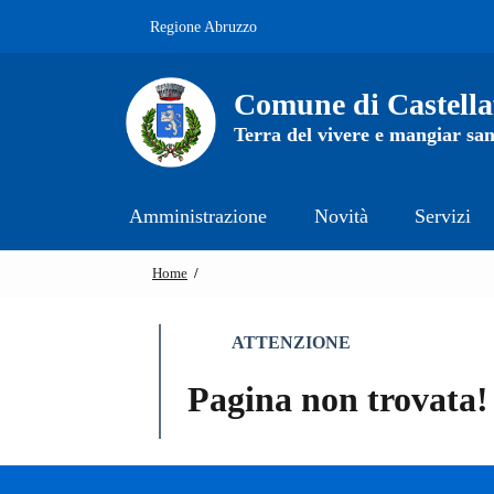
Vai alle notizie in primo piano
Vai al footer
Regione Abruzzo
Comune di Castell
Terra del vivere e mangiar sa
Amministrazione
Novità
Servizi
Home
/
ATTENZIONE
ATTENZIONE
Pagina non trovata!