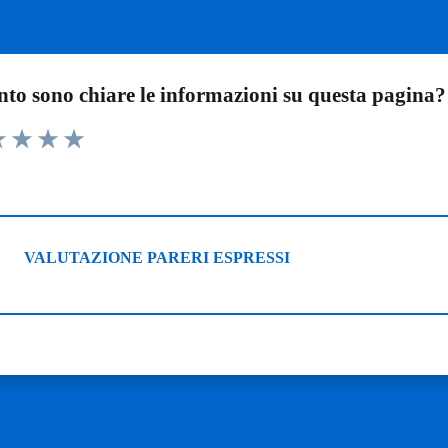
to sono chiare le informazioni su questa pagina?
1 stelle su 5
luta 2 stelle su 5
Valuta 3 stelle su 5
Valuta 4 stelle su 5
Valuta 5 stelle su 5
VALUTAZIONE PARERI ESPRESSI
ALUTAZIONE PARERI ESPRESSI