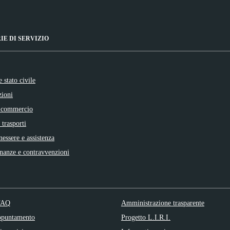
IE DI SERVIZIO
 stato civile
zioni
 commercio
 trasporti
nessere e assistenza
inanze e contravvenzioni
 FAQ
Amministrazione trasparente
ppuntamento
Progetto L.I.R.I.